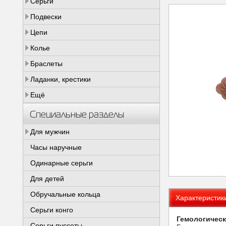
Серьги
Подвески
Цепи
Колье
Браслеты
Ладанки, крестики
Ещё
Специальные разделы
Для мужчин
Часы наручные
Одинарные серьги
Для детей
Обручальные кольца
Характеристик
Серьги конго
Гемологическ
Серьги пуссеты