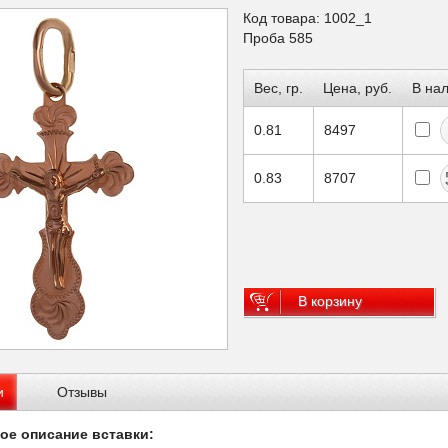
Код товара: 1002_1
Проба 585
Вес, гр.
Цена, руб.
В на
0.81
8497
0.83
8707
В корзину
и
Отзывы
ое описание вставки: