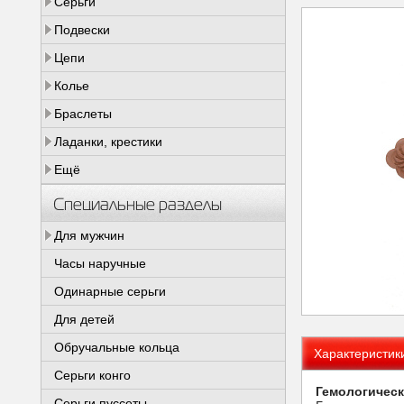
Серьги
Подвески
Цепи
Колье
Браслеты
Ладанки, крестики
Ещё
Специальные разделы
Для мужчин
Часы наручные
Одинарные серьги
Для детей
Обручальные кольца
Характеристик
Серьги конго
Гемологическ
Серьги пуссеты