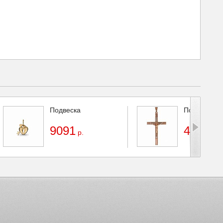
Подвеска
Подвеска
9091
47453
р.
р