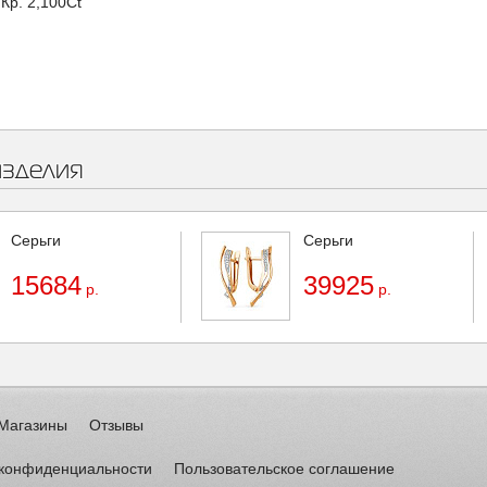
Кр. 2,100Ct
изделия
Серьги
Серьги
15684
39925
р.
р.
Магазины
Отзывы
 конфиденциальности
Пользовательское соглашение