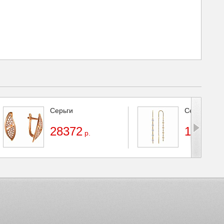
Серьги
Серьги
28372
18881
р.
р