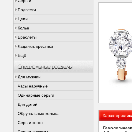
Серьги
Подвески
Цепи
Колье
Браслеты
Ладанки, крестики
Ещё
Специальные разделы
Для мужчин
Часы наручные
Одинарные серьги
Для детей
Обручальные кольца
Характеристик
Серьги конго
Гемологическ
Серьги пуссеты