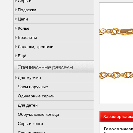
Серьги
Подвески
Цепи
Колье
Браслеты
Ладанки, крестики
Ещё
Специальные разделы
Для мужчин
Часы наручные
Одинарные серьги
Для детей
Обручальные кольца
Характеристик
Серьги конго
Гемологическ
Серьги пуссеты