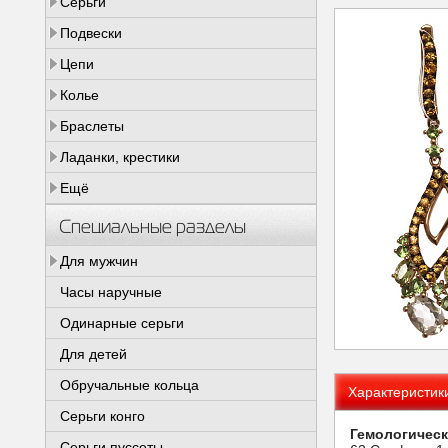
Серьги
Подвески
Цепи
Колье
Браслеты
Ладанки, крестики
Ещё
Специальные разделы
Для мужчин
Часы наручные
Одинарные серьги
Для детей
Обручальные кольца
Характеристик
Серьги конго
Гемологическ
Серьги пуссеты