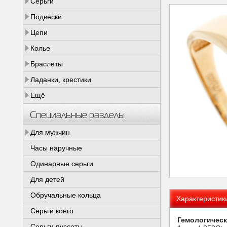
Серьги
Подвески
Цепи
Колье
Браслеты
Ладанки, крестики
Ещё
Специальные разделы
Для мужчин
Часы наручные
Одинарные серьги
Для детей
Обручальные кольца
Характеристик
Серьги конго
Гемологическ
Серьги пуссеты