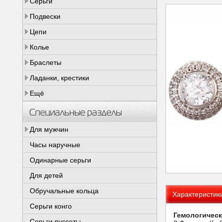
Серьги
Подвески
Цепи
Колье
Браслеты
Ладанки, крестики
Ещё
Специальные разделы
Для мужчин
Часы наручные
Одинарные серьги
Для детей
Обручальные кольца
Характеристик
Серьги конго
Гемологическ
Серьги пуссеты