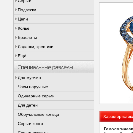
Серьги
Подвески
Цепи
Колье
Браслеты
Ладанки, крестики
Ещё
Специальные разделы
Для мужчин
Часы наручные
Одинарные серьги
Для детей
Обручальные кольца
Характеристик
Серьги конго
Гемологическ
Серьги пуссеты