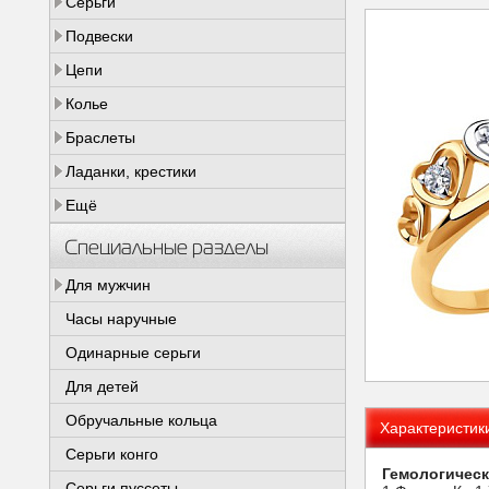
Серьги
Подвески
Цепи
Колье
Браслеты
Ладанки, крестики
Ещё
Специальные разделы
Для мужчин
Часы наручные
Одинарные серьги
Для детей
Обручальные кольца
Характеристик
Серьги конго
Гемологическ
Серьги пуссеты