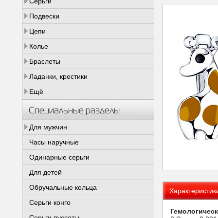
Серьги
Подвески
Цепи
Колье
Браслеты
Ладанки, крестики
Ещё
Специальные разделы
Для мужчин
Часы наручные
Одинарные серьги
Для детей
Обручальные кольца
Характеристик
Серьги конго
Гемологическ
Серьги пуссеты