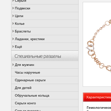
Серьги
Подвески
Цепи
Колье
Браслеты
Ладанки, крестики
Ещё
Специальные разделы
Для мужчин
Часы наручные
Одинарные серьги
Для детей
Обручальные кольца
Характеристик
Серьги конго
Гемологическ
Серьги пуссеты