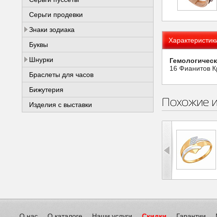
Серьги продевки
Знаки зодиака
Характеристик
Буквы
Шнурки
Гемологическ
16 Фианитов К
Браслеты для часов
Бижутерия
Похожие 
Изделия с выставки
О нас
О каталоге
Наши услуги
Скидки
Гарантии