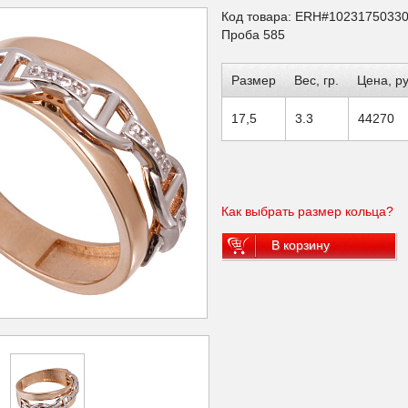
Код товара: ERH#1023175033
Проба 585
Размер
Вес, гр.
Цена, ру
17,5
3.3
44270
Как выбрать размер кольца?
В корзину