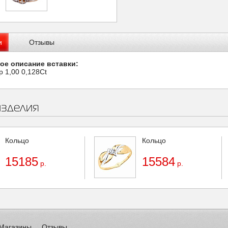
и
Отзывы
ое описание вставки:
р 1,00 0,128Ct
изделия
Кольцо
Кольцо
15185
15584
р.
р.
Магазины
Отзывы