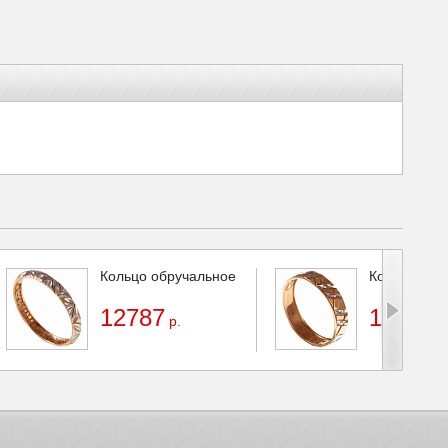
Кольцо обручальное
Кольцо обр
12787
18382
р.
р