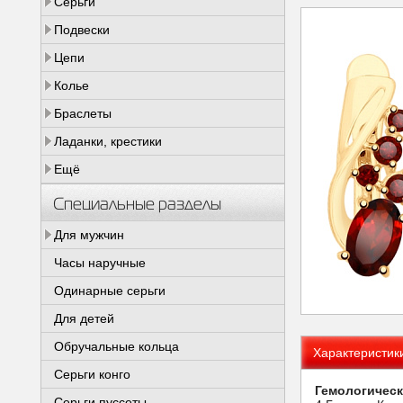
Серьги
Подвески
Цепи
Колье
Браслеты
Ладанки, крестики
Ещё
Специальные разделы
Для мужчин
Часы наручные
Одинарные серьги
Для детей
Обручальные кольца
Характеристик
Серьги конго
Гемологическ
Серьги пуссеты