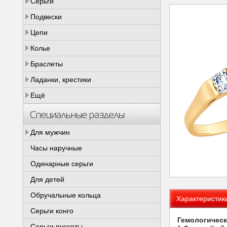
Серьги
Подвески
Цепи
Колье
Браслеты
Ладанки, крестики
Ещё
Специальные разделы
Для мужчин
Часы наручные
Одинарные серьги
Для детей
Обручальные кольца
Характеристик
Серьги конго
Гемологическ
Серьги пуссеты