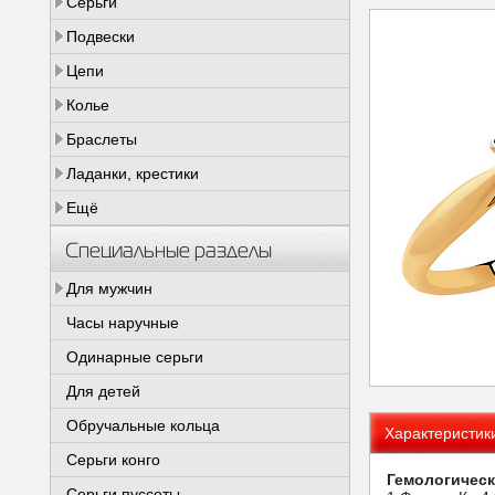
Серьги
Подвески
Цепи
Колье
Браслеты
Ладанки, крестики
Ещё
Специальные разделы
Для мужчин
Часы наручные
Одинарные серьги
Для детей
Обручальные кольца
Характеристик
Серьги конго
Гемологическ
Серьги пуссеты