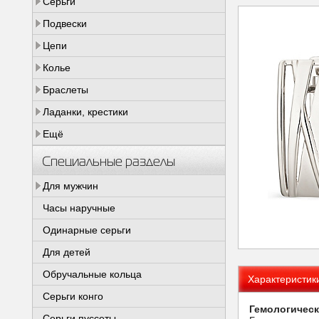
Серьги
Подвески
Цепи
Колье
Браслеты
Ладанки, крестики
Ещё
Специальные разделы
Для мужчин
Часы наручные
Одинарные серьги
Для детей
Обручальные кольца
Характеристик
Серьги конго
Гемологическ
Серьги пуссеты