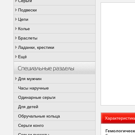
Серьги
Подвески
Цепи
Колье
Браслеты
Ладанки, крестики
Ещё
Специальные разделы
Для мужчин
Часы наручные
Одинарные серьги
Для детей
Обручальные кольца
Характеристик
Серьги конго
Гемологическ
Серьги пуссеты