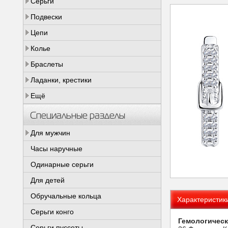
Серьги
Подвески
Цепи
Колье
Браслеты
Ладанки, крестики
Ещё
Специальные разделы
Для мужчин
Часы наручные
Одинарные серьги
Для детей
Обручальные кольца
Характеристик
Серьги конго
Гемологическ
Серьги пуссеты