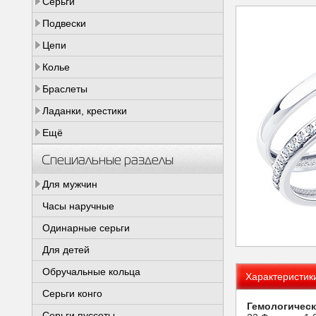
Серьги
Подвески
Цепи
Колье
Браслеты
Ладанки, крестики
Ещё
Специальные разделы
Для мужчин
Часы наручные
Одинарные серьги
Для детей
Обручальные кольца
Характеристик
Серьги конго
Гемологическ
Серьги пуссеты