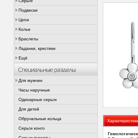
Серьги
Подвески
Цепи
Колье
Браслеты
Ладанки, крестики
Ещё
Специальные разделы
Для мужчин
Часы наручные
Одинарные серьги
Для детей
Обручальные кольца
Характеристик
Серьги конго
Гемологическ
Серьги пуссеты