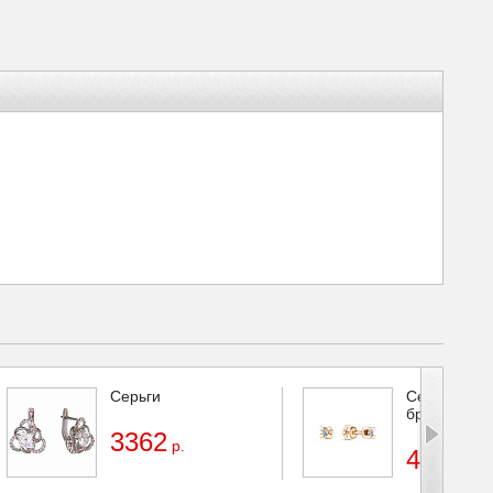
Серьги
Серьги с
бриллиант
3362
р.
47103
р