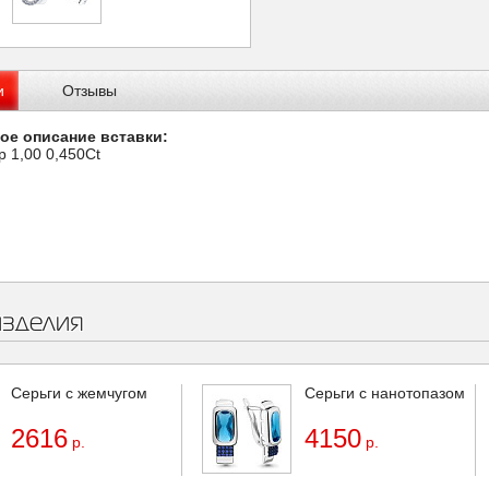
и
Отзывы
ое описание вставки:
р 1,00 0,450Ct
изделия
Серьги с жемчугом
Серьги с нанотопазом
2616
4150
р.
р.