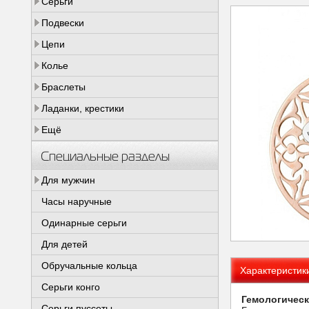
Серьги
Подвески
Цепи
Колье
Браслеты
Ладанки, крестики
Ещё
Специальные разделы
Для мужчин
Часы наручные
Одинарные серьги
Для детей
Обручальные кольца
Характеристик
Серьги конго
Гемологическ
Серьги пуссеты