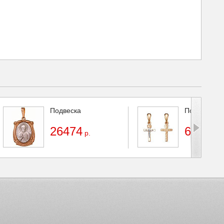
Подвеска
Подвеска
26474
6294
р.
р.