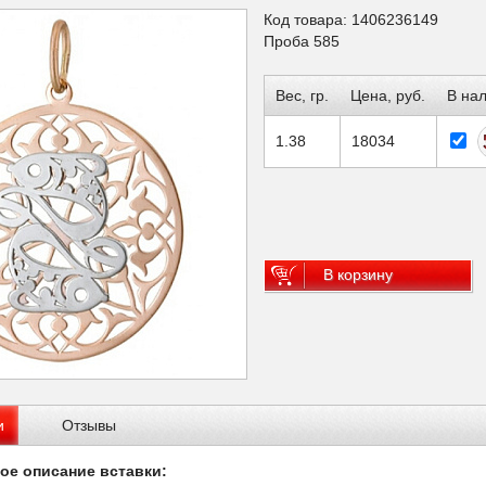
Код товара: 1406236149
Проба 585
Вес, гр.
Цена, руб.
В на
1.38
18034
В корзину
и
Отзывы
ое описание вставки: