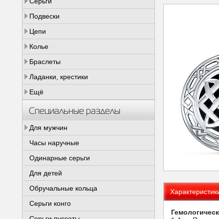
Серьги
Подвески
Цепи
Колье
Браслеты
Ладанки, крестики
Ещё
Специальные разделы
Для мужчин
Часы наручные
Одинарные серьги
Для детей
Обручальные кольца
Характеристик
Серьги конго
Гемологическ
Серьги пуссеты