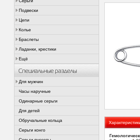
Серьги
Подвески
Цепи
Колье
Браслеты
Ладанки, крестики
Ещё
Специальные разделы
Для мужчин
Часы наручные
Одинарные серьги
Для детей
Обручальные кольца
Характеристик
Серьги конго
Гемологическ
Серьги пуссеты