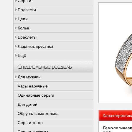
Серьги
Подвески
Цепи
Колье
Браслеты
Ладанки, крестики
Ещё
Специальные разделы
Для мужчин
Часы наручные
Одинарные серьги
Для детей
Обручальные кольца
Характеристик
Серьги конго
Гемологическ
Серьги пуссеты