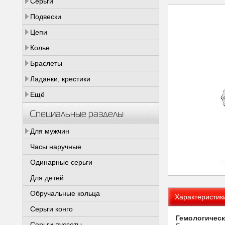
Серьги
Подвески
Цепи
Колье
Браслеты
Ладанки, крестики
Ещё
Специальные разделы
Для мужчин
Часы наручные
Одинарные серьги
Для детей
Обручальные кольца
Характеристик
Серьги конго
Гемологическ
Серьги пуссеты