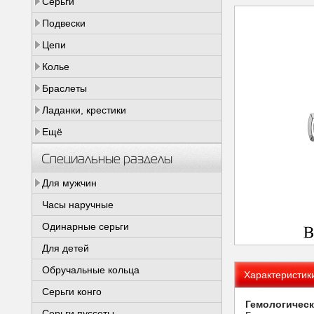
Серьги
Подвески
Цепи
Колье
Браслеты
Ладанки, крестики
Ещё
Специальные разделы
Для мужчин
Часы наручные
Одинарные серьги
Для детей
Обручальные кольца
Характеристик
Серьги конго
Гемологическ
Серьги пуссеты