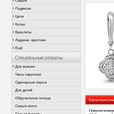
Серьги
Подвески
Цепи
Колье
Браслеты
Ладанки, крестики
Ещё
Специальные разделы
Для мужчин
Часы наручные
Одинарные серьги
Для детей
Обручальные кольца
Характеристик
Серьги конго
Гемологическ
Серьги пуссеты