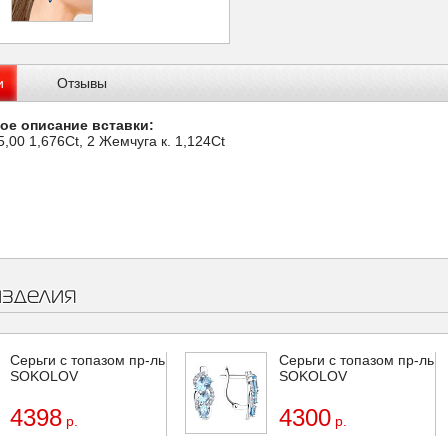
и
Отзывы
ое описание вставки:
5,00 1,676Ct, 2 Жемчуга к. 1,124Ct
изделия
Серьги с топазом пр-ль
Серьги с топазом пр-ль
SOKOLOV
SOKOLOV
4398
4300
р.
р.