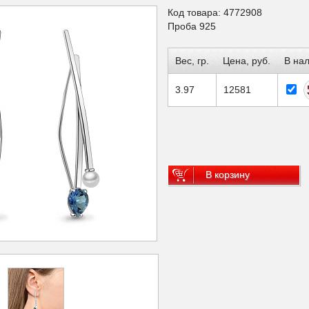
Код товара: 4772908
Проба 925
Вес, гр.
Цена, руб.
В на
3.97
12581
В корзину