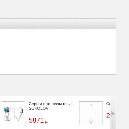
Серьги с топазом пр-ль
Серьга
SOKOLOV
2125
р.
5871
р.