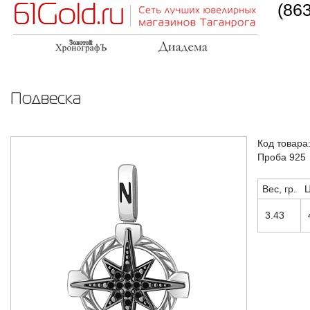
(86
Подвеска
Код товара
Проба 925
Вес, гр.
Ц
3.43