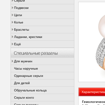
Серьги
Подвески
Цепи
Колье
Браслеты
Ладанки, крестики
Ещё
Специальные разделы
Для мужчин
Часы наручные
Одинарные серьги
Для детей
Обручальные кольца
Характеристик
Серьги конго
Гемологическ
Серьги пуссеты