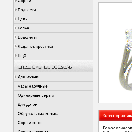
Серьги
Подвески
Цепи
Колье
Браслеты
Ладанки, крестики
Ещё
Специальные разделы
Для мужчин
Часы наручные
Одинарные серьги
Для детей
Обручальные кольца
Характеристик
Серьги конго
Гемологическ
Серьги пуссеты