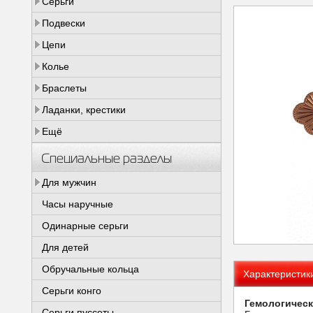
Серьги
Подвески
Цепи
Колье
Браслеты
Ладанки, крестики
Ещё
Специальные разделы
Для мужчин
Часы наручные
Одинарные серьги
Для детей
Обручальные кольца
Характеристик
Серьги конго
Гемологическ
Серьги пуссеты