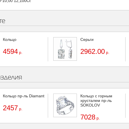
0*10,00 12,100Ct
те
Кольцо
Серьги
4594
2962.00
р.
р.
изделия
Кольцо пр-ль Diamant
Кольцо с горным
хрусталем пр-ль
SOKOLOV
2457
р.
7028
р.