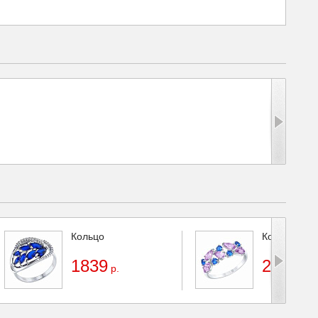
Кольцо
Кольцо с а
1839
2261
р.
р.