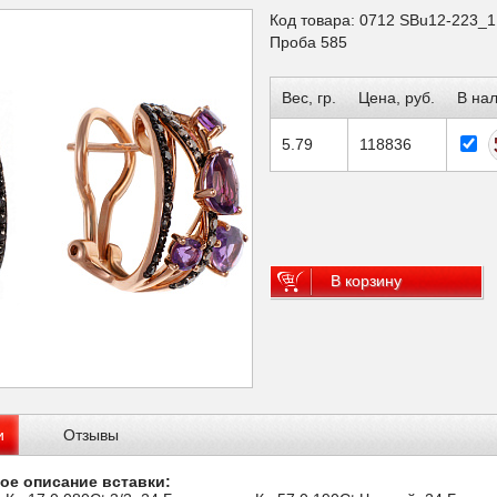
Код товара: 0712 SBu12-223_1
Проба 585
Вес, гр.
Цена, руб.
В на
5.79
118836
В корзину
и
Отзывы
ое описание вставки: