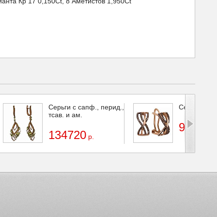
анта Кр 17 0,150Ct, 8 Аметистов 1,950Ct
Серьги с сапф., перид.,
Серьги с бр
тсав. и ам.
96940
р
134720
р.