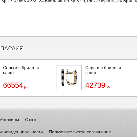
Кр 17 0,080Ct 3/3, 24 Бриллианта Кр 57 0,190Ct Черный, 24 Брилли
изделия
Серьги с брилл. и
Серьги с брилл. и
сапф.
сапф.
66554
42739
р.
р.
Магазины
Отзывы
 конфиденциальности
Пользовательское соглашение