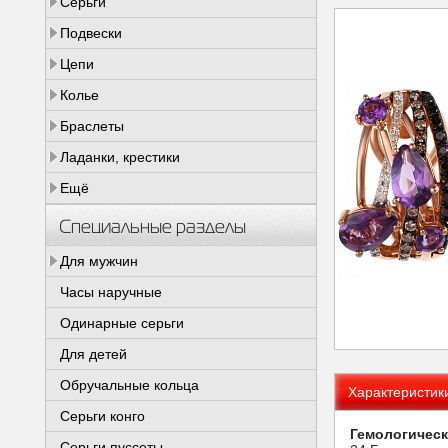
Серьги
Подвески
Цепи
Колье
Браслеты
Ладанки, крестики
Ещё
Специальные разделы
Для мужчин
Часы наручные
Одинарные серьги
Для детей
Обручальные кольца
Характеристик
Серьги конго
Гемологическ
Серьги пуссеты