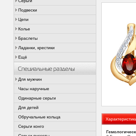
Серьги
Подвески
Цепи
Колье
Браслеты
Ладанки, крестики
Ещё
Специальные разделы
Для мужчин
Часы наручные
Одинарные серьги
Для детей
Обручальные кольца
Характеристик
Серьги конго
Гемологическ
Серьги пуссеты