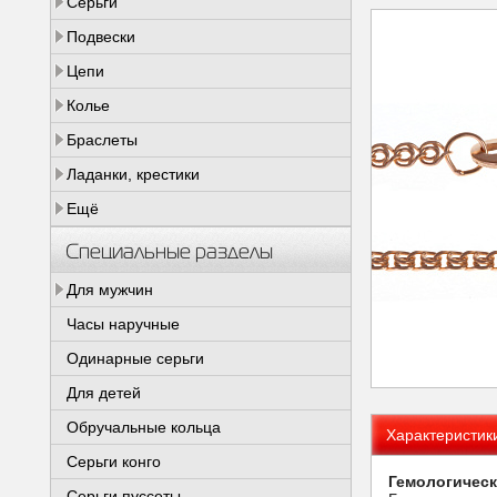
Серьги
Подвески
Цепи
Колье
Браслеты
Ладанки, крестики
Ещё
Специальные разделы
Для мужчин
Часы наручные
Одинарные серьги
Для детей
Обручальные кольца
Характеристик
Серьги конго
Гемологическ
Серьги пуссеты