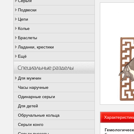
Серьги
Подвески
Цепи
Колье
Браслеты
Ладанки, крестики
Ещё
Специальные разделы
Для мужчин
Часы наручные
Одинарные серьги
Для детей
Обручальные кольца
Характеристик
Серьги конго
Гемологическ
Серьги пуссеты