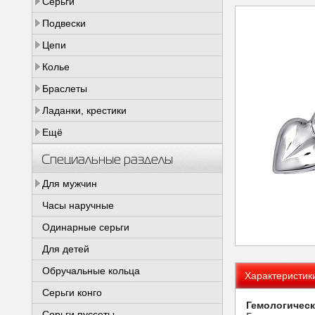
Серьги
Подвески
Цепи
Колье
Браслеты
Ладанки, крестики
Ещё
Специальные разделы
Для мужчин
Часы наручные
Одинарные серьги
Для детей
Обручальные кольца
Характеристик
Серьги конго
Гемологическ
Серьги пуссеты