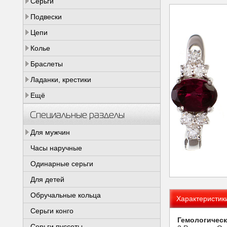
Серьги
Подвески
Цепи
Колье
Браслеты
Ладанки, крестики
Ещё
Специальные разделы
Для мужчин
Часы наручные
Одинарные серьги
Для детей
Обручальные кольца
Характеристик
Серьги конго
Гемологическ
Серьги пуссеты