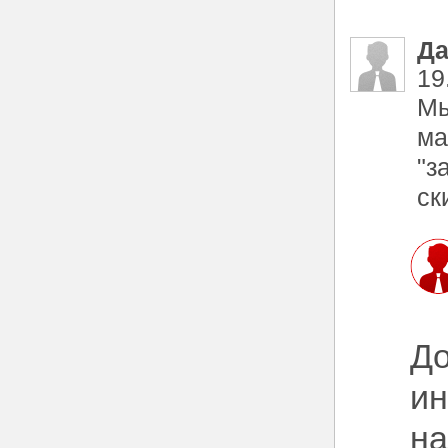
Да
19
Мы
ма
"з
ск
До
ин
на