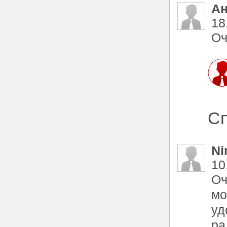
Ан
18
Оч
Сп
Ni
10
Оч
мо
уд
ра