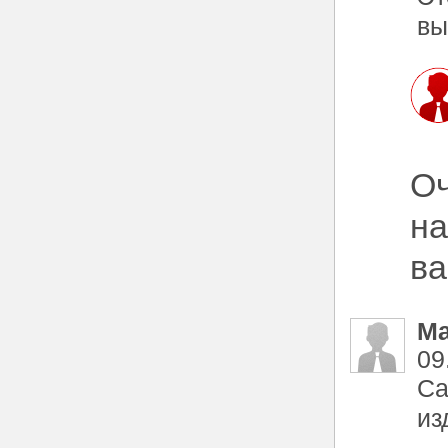
вы
Оч
на
ва
М
09
Са
из