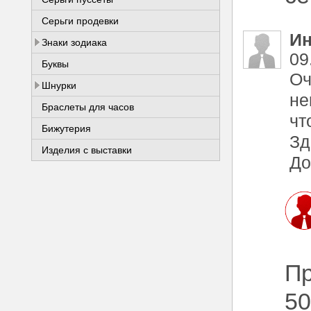
Серьги продевки
Ин
Знаки зодиака
09
Буквы
Оч
Шнурки
не
Браслеты для часов
чт
Бижутерия
Зд
Изделия с выставки
До
Пр
50