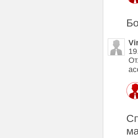
Бо
Vi
19
От
ас
Сп
ма