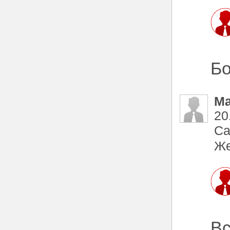
Бо
М
20
Са
Же
Вс