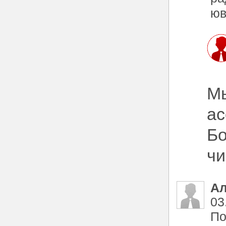
юв
Мы
ас
Бо
чи
Ал
03
По