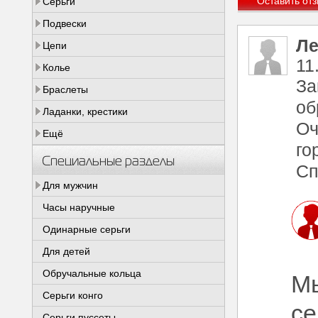
Серьги
Подвески
Ле
Цепи
11
Колье
За
Браслеты
об
Ладанки, крестики
Оч
Ещё
го
Специальные разделы
Сп
Для мужчин
Часы наручные
Одинарные серьги
Для детей
Обручальные кольца
Мы
Серьги конго
се
Серьги пуссеты