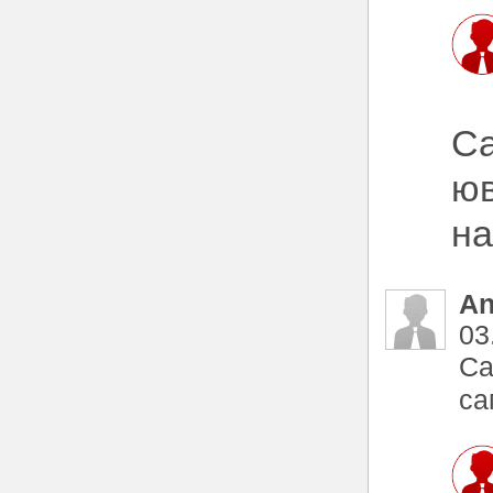
Са
юв
на
An
03
Са
са