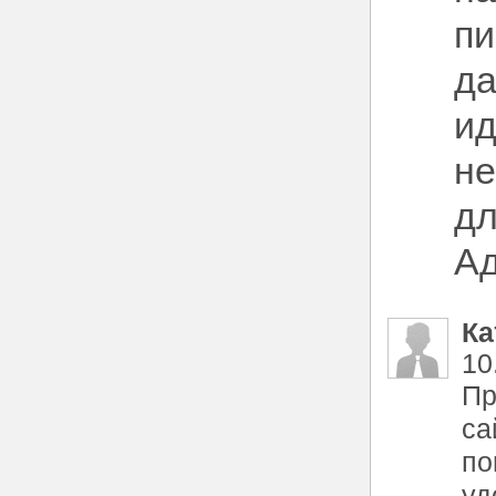
пи
да
ид
не
дл
Ад
Ка
10
Пр
са
по
уд