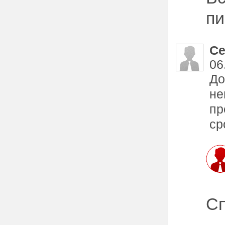
пи
Се
06
До
не
пр
ср
Сп