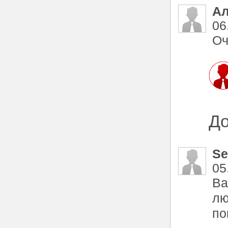
Ал
06
Оч
До
Se
05
Ва
лю
по