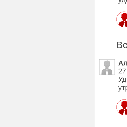
Вс
Ал
27
Уд
ут