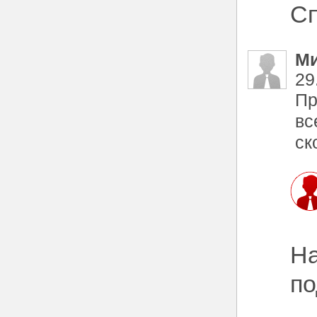
Сп
М
29
Пр
вс
ск
На
по