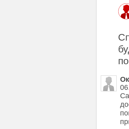
Сп
бу
по
Ок
06
Са
до
по
пр