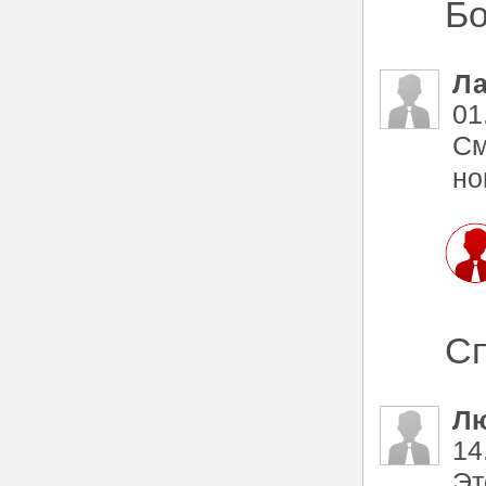
Бо
Ла
01
См
но
Сп
Л
14
Эт