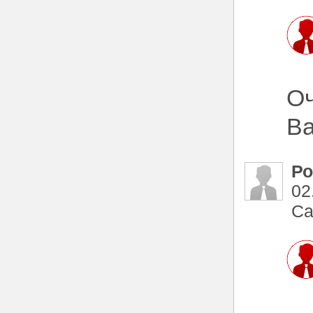
Оч
Ва
Р
02
Са