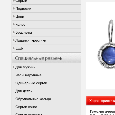
Серьги
Подвески
Цепи
Колье
Браслеты
Ладанки, крестики
Ещё
Специальные разделы
Для мужчин
Часы наручные
Одинарные серьги
Для детей
Обручальные кольца
Характеристик
Серьги конго
Гемологическ
Серьги пуссеты