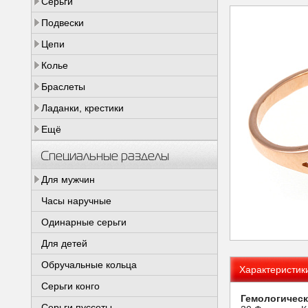
Серьги
Подвески
Цепи
Колье
Браслеты
Ладанки, крестики
Ещё
Специальные разделы
Для мужчин
Часы наручные
Одинарные серьги
Для детей
Обручальные кольца
Характеристик
Серьги конго
Гемологическ
Серьги пуссеты