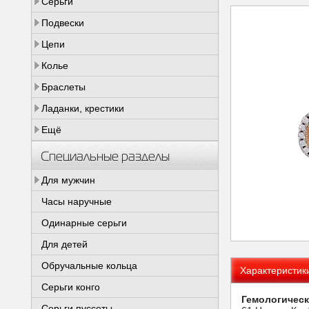
Серьги
Подвески
Цепи
Колье
Браслеты
Ладанки, крестики
Ещё
Специальные разделы
Для мужчин
Часы наручные
Одинарные серьги
Для детей
Обручальные кольца
Характеристик
Серьги конго
Гемологическ
Серьги пуссеты