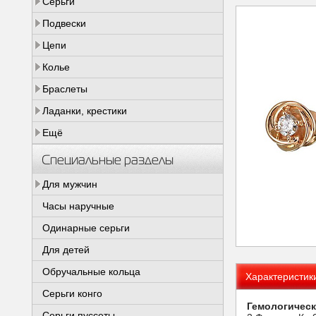
Серьги
Подвески
Цепи
Колье
Браслеты
Ладанки, крестики
Ещё
Специальные разделы
Для мужчин
Часы наручные
Одинарные серьги
Для детей
Обручальные кольца
Характеристик
Серьги конго
Гемологическ
Серьги пуссеты