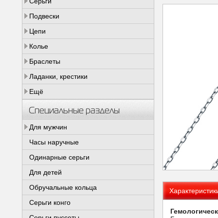
Серьги
Подвески
Цепи
Колье
Браслеты
Ладанки, крестики
Ещё
Специальные разделы
Для мужчин
Часы наручные
Одинарные серьги
Для детей
Обручальные кольца
Характеристик
Серьги конго
Гемологическ
Серьги пуссеты