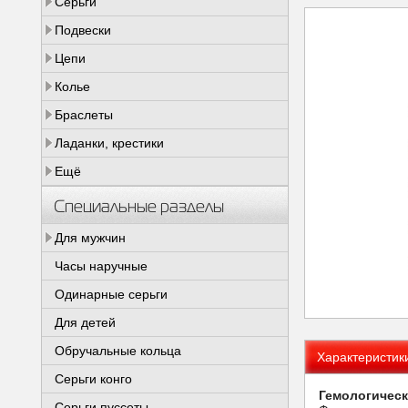
Серьги
Подвески
Цепи
Колье
Браслеты
Ладанки, крестики
Ещё
Специальные разделы
Для мужчин
Часы наручные
Одинарные серьги
Для детей
Обручальные кольца
Характеристик
Серьги конго
Гемологическ
Серьги пуссеты