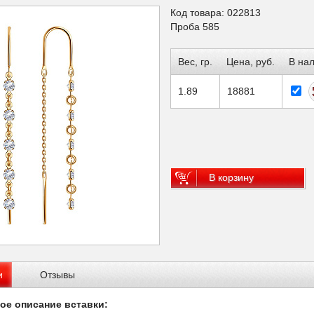
Код товара: 022813
Проба 585
Вес, гр.
Цена, руб.
В на
1.89
18881
В корзину
и
Отзывы
ое описание вставки: