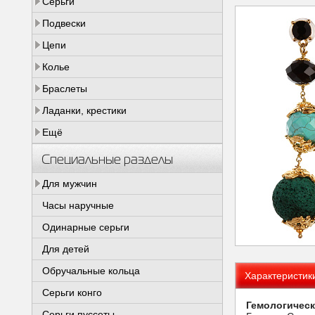
Серьги
Подвески
Цепи
Колье
Браслеты
Ладанки, крестики
Ещё
Специальные разделы
Для мужчин
Часы наручные
Одинарные серьги
Для детей
Обручальные кольца
Характеристик
Серьги конго
Гемологическ
Серьги пуссеты