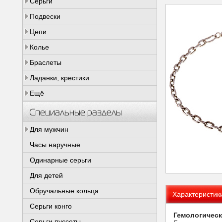
Серьги
Подвески
Цепи
Колье
Браслеты
Ладанки, крестики
Ещё
Специальные разделы
Для мужчин
Часы наручные
Одинарные серьги
Для детей
Обручальные кольца
Характеристик
Серьги конго
Гемологическ
Серьги пуссеты