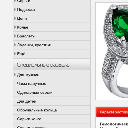
Серьги
Подвески
Цепи
Колье
Браслеты
Ладанки, крестики
Ещё
Специальные разделы
Для мужчин
Часы наручные
Одинарные серьги
Для детей
Обручальные кольца
Характеристик
Серьги конго
Гемологическ
Серьги пуссеты